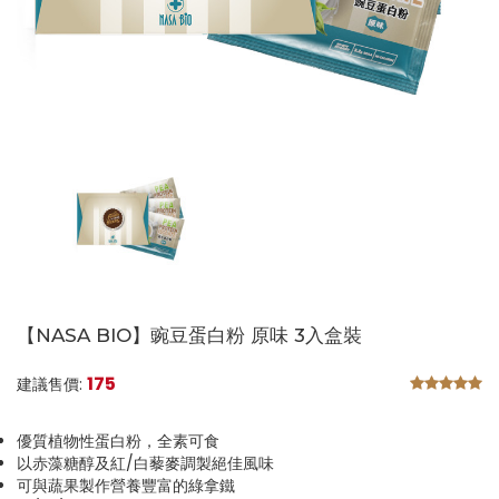
【NASA BIO】豌豆蛋白粉 原味 3入盒裝
175
建議售價:
優質植物性蛋白粉，全素可食
以赤藻糖醇及紅/白藜麥調製絕佳風味
可與蔬果製作營養豐富的綠拿鐵