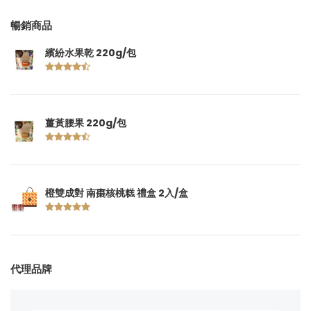
暢銷商品
繽紛水果乾 220g/包
薑黃腰果 220g/包
橙雙成對 南棗核桃糕 禮盒 2入/盒
代理品牌