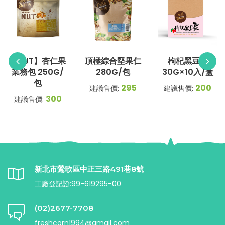
【NUT】杏仁果
頂極綜合堅果仁
枸杞黑豆飲
業務包 250G/
280G/包
30G×10入/盒
包
295
200
建議售價:
建議售價:
300
建議售價:
新北市鶯歌區中正三路491巷8號
工廠登記證:99-619295-00
(02)2677-7708
freshcorn1994@gmail.com