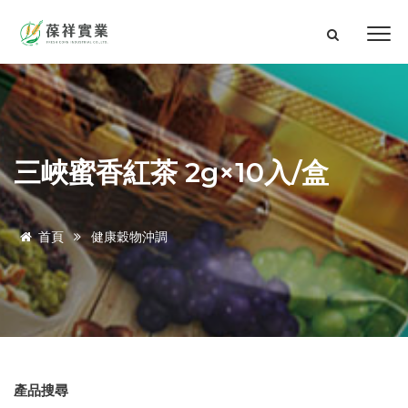
三峽蜜香紅茶 2g×10入/盒
首頁
健康穀物沖調
產品搜尋