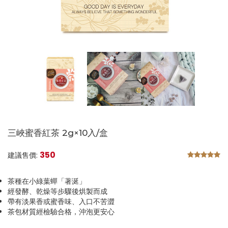
三峽蜜香紅茶 2g×10入/盒
350
建議售價:
茶種在小綠葉蟬「著涎」
經發酵、乾燥等步驟後烘製而成
帶有淡果香或蜜香味、入口不苦澀
茶包材質經檢驗合格，沖泡更安心