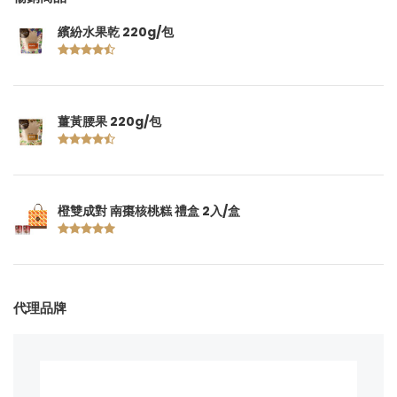
繽紛水果乾 220g/包
薑黃腰果 220g/包
橙雙成對 南棗核桃糕 禮盒 2入/盒
代理品牌