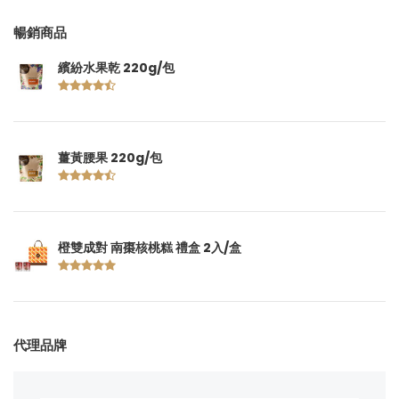
暢銷商品
繽紛水果乾 220g/包
薑黃腰果 220g/包
橙雙成對 南棗核桃糕 禮盒 2入/盒
代理品牌