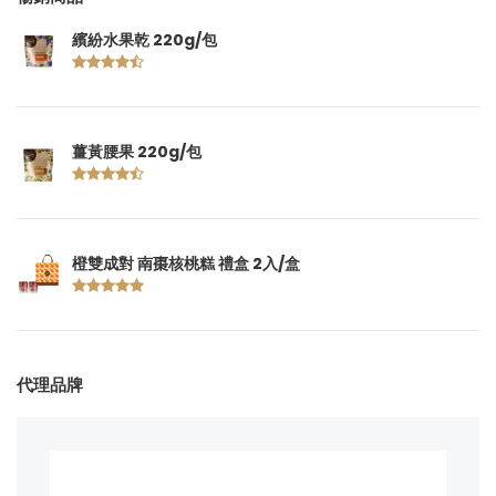
繽紛水果乾 220g/包
薑黃腰果 220g/包
橙雙成對 南棗核桃糕 禮盒 2入/盒
代理品牌