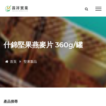
什錦堅果燕麥片 360g/罐
首頁
堅果製品
產品搜尋