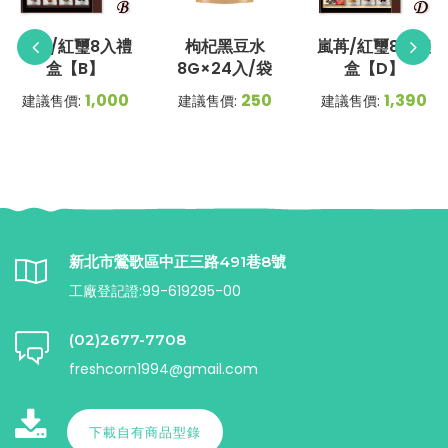
嵐苒/紅璽8入禮
枸杞黑豆水
嵐苒/紅璽8入禮
盒【B】
8G×24入/袋
盒【D】
1,000
250
1,390
建議售價:
建議售價:
建議售價:
新北市鶯歌區中正三路491巷8號
工廠登記證:99-619295-00
(02)2677-7708
freshcorn1994@gmail.com
下載自有商品型錄