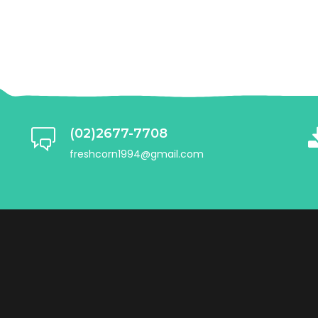
(02)2677-7708
freshcorn1994@gmail.com