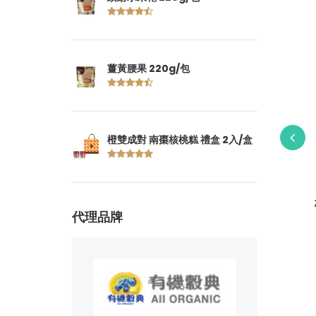
薑黃腰果 220g/包
橙雙成對 南棗核桃糕 禮盒 2入/盒
入/盒
枸杞黑豆水 8G×10包/罐
代理品牌
100
建議售價: