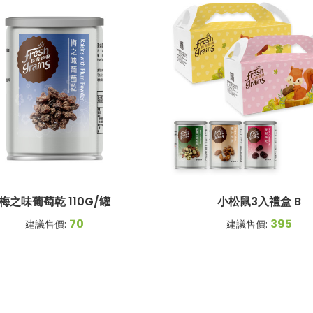
梅之味葡萄乾 110G/罐
小松鼠3入禮盒 B
70
395
建議售價:
建議售價: