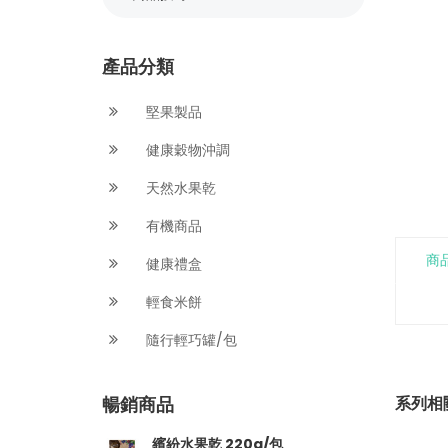
產品分類
堅果製品
健康穀物沖調
天然水果乾
有機商品
商
健康禮盒
輕食米餅
隨行輕巧罐/包
暢銷商品
系列相
繽紛水果乾 220g/包