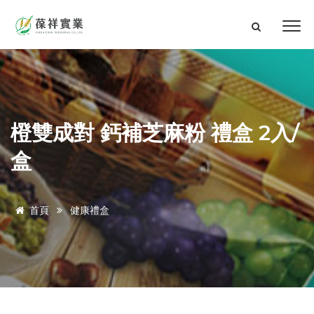
橙雙成對 鈣補芝麻粉 禮盒 2入/
盒
首頁
健康禮盒