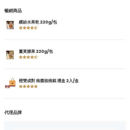
暢銷商品
繽紛水果乾 220g/包
薑黃腰果 220g/包
橙雙成對 南棗核桃糕 禮盒 2入/盒
代理品牌