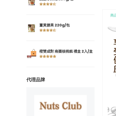
商
薑黃腰果 220g/包
橙雙成對 南棗核桃糕 禮盒 2入/盒
代理品牌