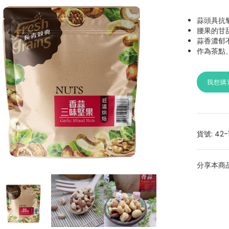
蒜頭具抗
腰果的甘
蒜香濃郁
作為茶點
我想購
貨號: 42-
分享本商品