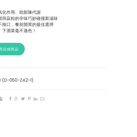
氧化作用、助新陳代謝
甜與蒜粒的辛味巧妙碰撞新滋味
不辣口，餐前開胃的最佳選擇
、下酒菜毫不遜色！
買這個商品
1 (D-050-Z42-1)
: