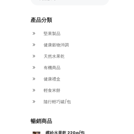
產品分類
堅果製品
健康穀物沖調
天然水果乾
有機商品
健康禮盒
輕食米餅
隨行輕巧罐/包
暢銷商品
繽紛水果乾 220g/包