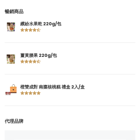
暢銷商品
繽紛水果乾 220g/包
薑黃腰果 220g/包
橙雙成對 南棗核桃糕 禮盒 2入/盒
代理品牌