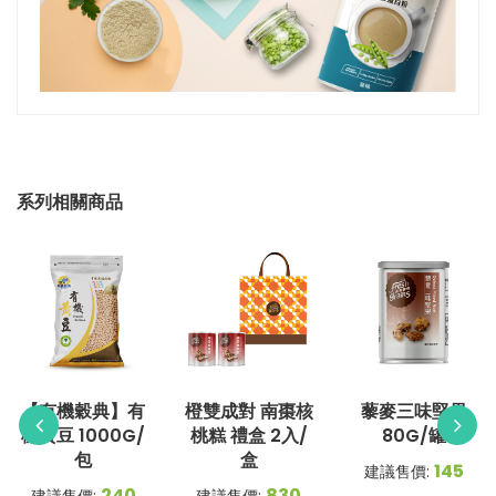
系列相關商品
【有機穀典】有
橙雙成對 南棗核
藜麥三味堅果
機黃豆 1000G/
桃糕 禮盒 2入/
80G/罐
包
盒
145
建議售價:
240
830