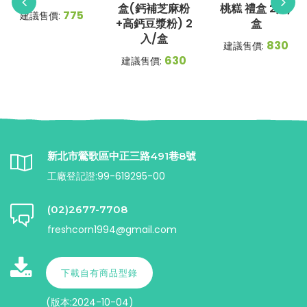
盒(鈣補芝麻粉
桃糕 禮盒 2入/
775
建議售價:
+高鈣豆漿粉) 2
盒
入/盒
830
建議售價:
630
建議售價:
新北市鶯歌區中正三路491巷8號
工廠登記證:99-619295-00
(02)2677-7708
freshcorn1994@gmail.com
下載自有商品型錄
(版本:2024-10-04)