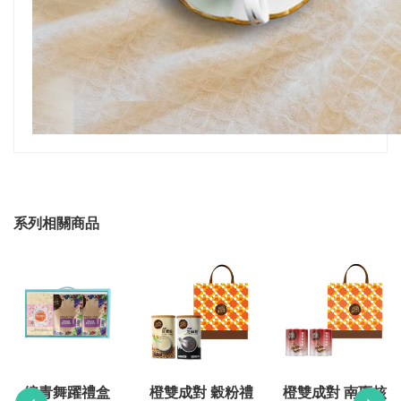
系列相關商品
綻青舞躍禮盒
橙雙成對 穀粉禮
橙雙成對 南棗核