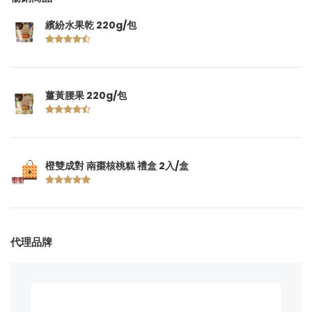
繽紛水果乾 220g/包
薑黃腰果 220g/包
橙雙成對 南棗核桃糕 禮盒 2入/盒
代理品牌