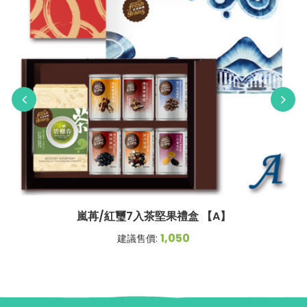
嵐苒/紅璽7入茶堅果禮盒 【A】
1,050
建議售價: