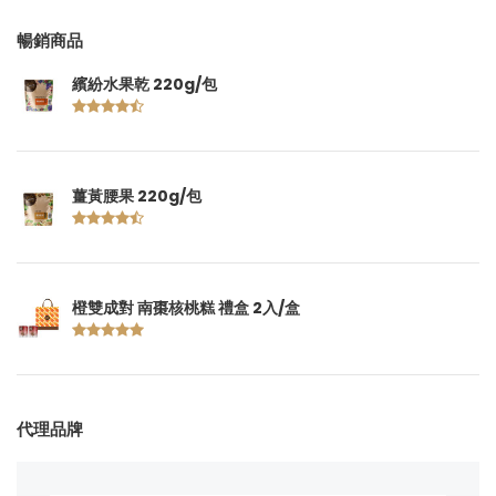
暢銷商品
繽紛水果乾 220g/包
薑黃腰果 220g/包
橙雙成對 南棗核桃糕 禮盒 2入/盒
代理品牌